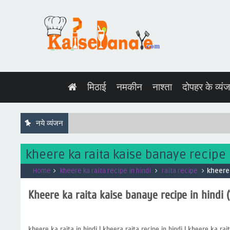
मिठाई
नमकीन
नाश्ता
दोपहर के व्यं
नये व्यंजन
kheere ka raita kaise banaye recipe in hi
Home
kheere ka raita recipe in hindi
raita recipe
kheere k
Kheere ka raita kaise banaye recipe in hindi (खी
kheere ka raita in hindi | kheera raita recipe in hindi | kheere ka ra