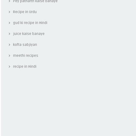
Pey patharth kaise banaye
Recipe in Urdu
gud ki recipe in Hindi
juice kaise banaye
kofta sabjiyan
meethi recipes
recipe in Hindi