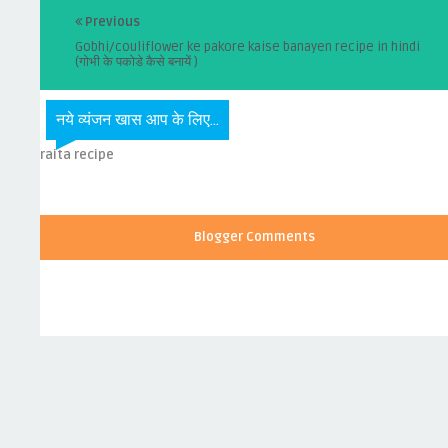
Previous
Gobhi/couliflower ke pakore kaise banayen recipe in hindi
(गोभी के पकोडे कैसे बनायें )
नये व्यंजन खास आप के लिए...
raita recipe
Blogger Comments